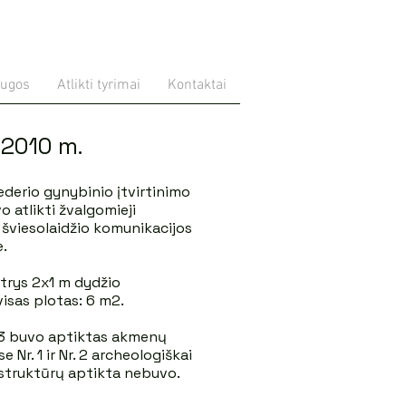
augos
Atlikti tyrimai
Kontaktai
 2010 m.
vederio gynybinio įtvirtinimo
o atlikti žvalgomieji
 šviesolaidžio komunikacijos
e.
 trys 2x1 m dydžio
visas plotas: 6 m2.
.3 buvo aptiktas akmenų
e Nr. 1 ir Nr. 2 archeologiškai
 struktūrų aptikta nebuvo.