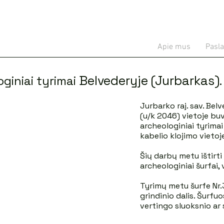
Apie mus
Pasl
Belvederyje (Jurbarkas).
giniai tyrimai
Jurbarko raj. sav. Bel
(u/k 2046) vietoje buv
archeologiniai tyrimai
kabelio klojimo vietoj
Šių darbų metu ištirti
archeologiniai šurfai, 
Tyrimų metu šurfe Nr
grindinio dalis. Šurfuos
vertingo sluoksnio ar