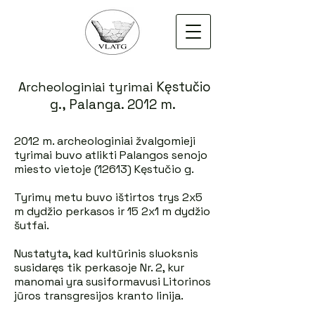
Kęstučio
Archeologiniai tyrimai
g., Palanga. 2012 m.
2012 m. archeologiniai žvalgomieji
tyrimai buvo atlikti Palangos senojo
miesto vietoje (12613) Kęstučio g.
Tyrimų metu buvo ištirtos trys 2x5
m dydžio perkasos ir 15 2x1 m dydžio
šutfai.
Nustatyta, kad kultūrinis sluoksnis
susidaręs tik perkasoje Nr. 2, kur
manomai yra susiformavusi Litorinos
jūros transgresijos kranto linija.